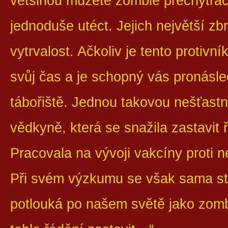
většinou můžete zombie přechytrači
jednoduše utéct. Jejich největší zb
vytrvalost. Ačkoliv je tento protivn
svůj čas a je schopný vás pronásl
tábořiště. Jednou takovou nešťastni
vědkyně, která se snažila zastavit 
Pracovala na vývoji vakcíny proti 
Při svém výzkumu se však sama sta
potlouká po našem světě jako zombi