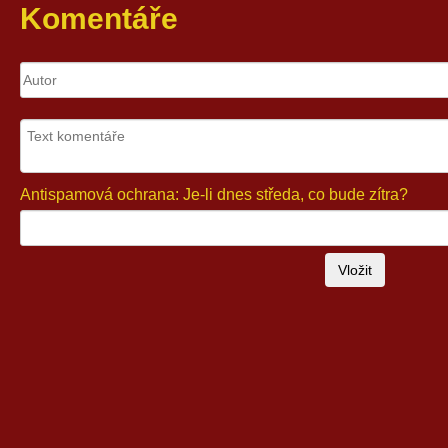
Komentáře
Antispamová ochrana: Je-li dnes středa, co bude zítra?
Vložit