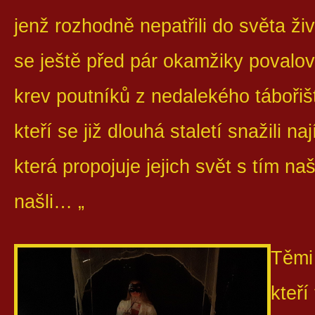
jenž rozhodně nepatřili do světa živ
se ještě před pár okamžiky povaloval
krev poutníků z nedalekého tábořišt
kteří se již dlouhá staletí snažili na
která propojuje jejich svět s tím na
našli… „
Těmi 
kteří