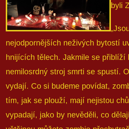
byli 
„Jsou
nejodpornějších neživých bytostí 
hnijících tělech. Jakmile se přiblíž
nemilosrdný stroj smrti se spustí.
vydají. Co si budeme povídat, zomb
tím, jak se plouží, mají nejistou chů
vypadají, jako by nevěděli, co dělaj