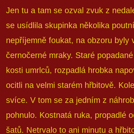
Jen tu a tam se ozval zvuk z nedal
se usídlila skupinka několika poutn
nepříjemně foukat, na obzoru byly 
černočerné mraky. Staré popadané k
kosti umrlců, rozpadlá hrobka napo
ocitli na velmi starém hřbitově. Ko
svíce. V tom se za jedním z náhro
pohnulo. Kostnatá ruka, propadlé o
šatů. Netrvalo to ani minutu a hřbit