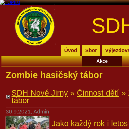
SDH
Úvod
Sbor
Výjezdov
Akce
Zombie hasičský tábor
SDH Nové Jirny
»
Činnost dětí
»
tábor
30.9.2021, Admin
Jako každý rok i letos