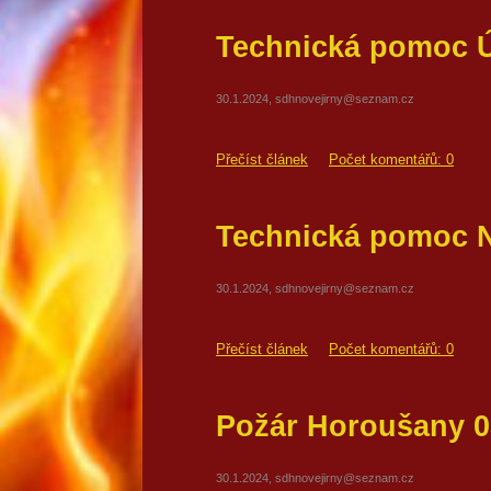
Technická pomoc Ú
30.1.2024, sdhnovejirny@seznam.cz
Přečíst článek
Počet komentářů: 0
Technická pomoc N
30.1.2024, sdhnovejirny@seznam.cz
Přečíst článek
Počet komentářů: 0
Požár Horoušany 0
30.1.2024, sdhnovejirny@seznam.cz