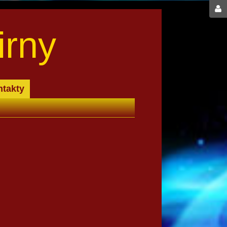
irny
takty