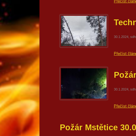
Přečíst člán
Tech
30.1.2024, sd
Přečíst člán
Požár
30.1.2024, sd
Přečíst člán
Požár Mstětice 30.