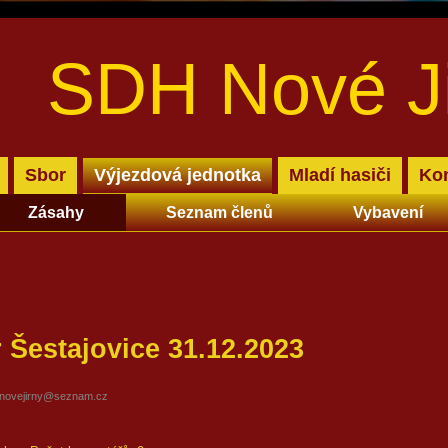
SDH Nové J
Sbor
Výjezdová jednotka
Mladí hasiči
Kon
Zásahy
Seznam členů
Vybavení
 Šestajovice 31.12.2023
hnovejirny@seznam.cz