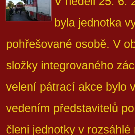
V něděli 25. 6.
byla jednotka v
pohřešované osobě. V ob
složky integrovaného zá
velení pátrací akce bylo
vedením představitelů poli
členi jednotky v rozsáhlé r