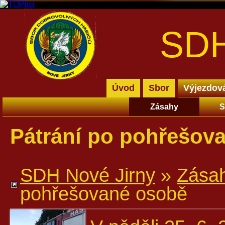
SDH
Úvod
Sbor
Výjezdov
Zásahy
S
Pátrání po pohřešov
SDH Nové Jirny
»
Zása
pohřešované osobě