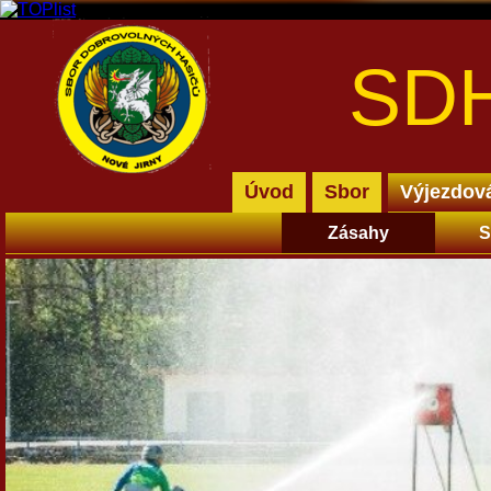
SDH
Úvod
Sbor
Výjezdov
Zásahy
S